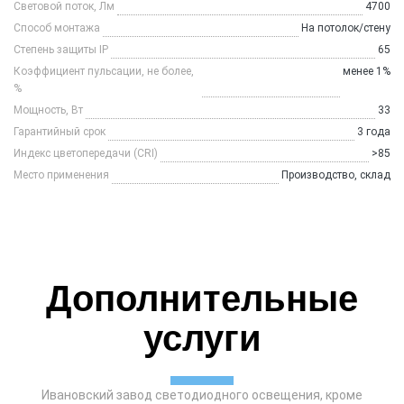
Световой поток, Лм
4700
Способ монтажа
На потолок/стену
Степень защиты IP
65
Коэффициент пульсации, не более,
менее 1%
%
Мощность, Вт
33
Гарантийный срок
3 года
Индeкс цветoпередачи (CRI)
>85
Место применения
Производство, склад
Дополнительные
услуги
Ивановский завод светодиодного освещения, кроме